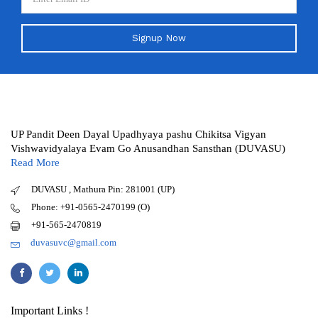
Signup Now
UP Pandit Deen Dayal Upadhyaya pashu Chikitsa Vigyan
Vishwavidyalaya Evam Go Anusandhan Sansthan (DUVASU)
Read More
DUVASU , Mathura Pin: 281001 (UP)
Phone: +91-0565-2470199 (O)
+91-565-2470819
duvasuvc@gmail.com
Important Links !